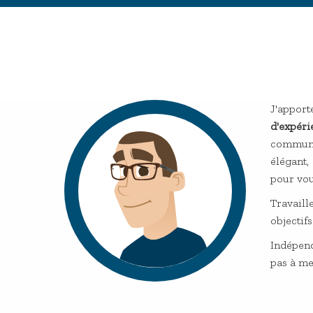
J'appor
d'expéri
communi
élégant,
pour vou
Travail
objectif
Indépend
pas à me